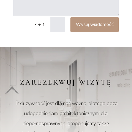
=
Wyślij wiadomość
7 + 1
ZAREZERWUJ WIZYTĘ
Inkluzywność jest dla nas ważna, dlatego poza
udogodnieniami architektonicznymi dla
niepełnosprawnych, proponujemy także