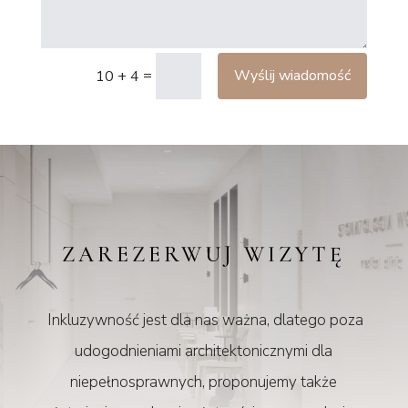
=
Wyślij wiadomość
10 + 4
ZAREZERWUJ WIZYTĘ
Inkluzywność jest dla nas ważna, dlatego poza
udogodnieniami architektonicznymi dla
niepełnosprawnych, proponujemy także