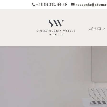
+48 34 361 46 49
recepcja@stomat
USŁUGI