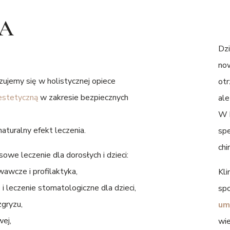
A
Dzi
now
zujemy się w holistycznej opiece
otr
estetyczną
w zakresie bezpiecznych
ale
W k
aturalny efekt leczenia.
spe
chi
we leczenie dla dorosłych i dzieci:
wawcze i profilaktyka,
Kli
 i leczenie stomatologiczne dla dzieci,
spo
zgryzu,
um
wej,
wie