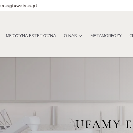
ologiawcislo.pl
MEDYCYNA ESTETYCZNA
O NAS
METAMORFOZY
C
UFAMY E