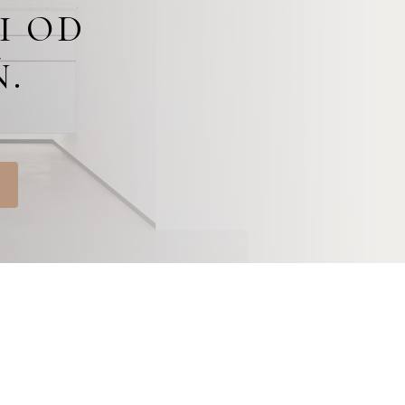
I OD
.