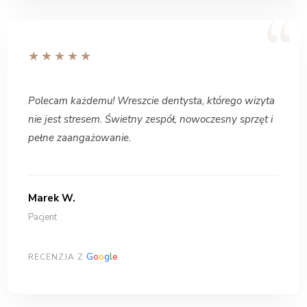
★★★★★
Polecam każdemu! Wreszcie dentysta, którego wizyta
nie jest stresem. Świetny zespół, nowoczesny sprzęt i
pełne zaangażowanie.
Marek W.
Pacjent
G
o
o
g
l
e
RECENZJA Z