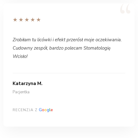
★★★★★
Zrobiłam tu licówki i efekt przerósł moje oczekiwania.
Cudowny zespół, bardzo polecam Stomatologię
Wcisło!
Katarzyna M.
Pacjentka
G
o
o
g
l
e
RECENZJA Z