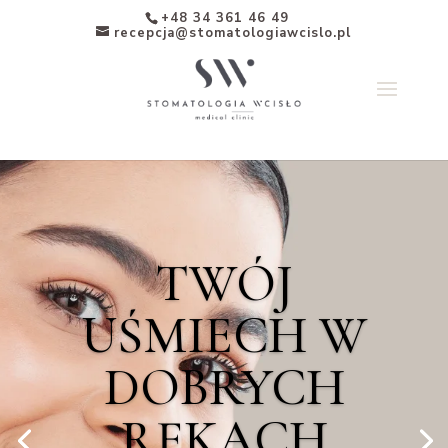
+48 34 361 46 49
recepcja@stomatologiawcislo.pl
TWÓJ
UŚMIECH W
DOBRYCH
RĘKACH