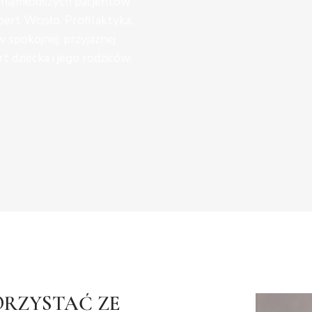
 najmłodszych pacjentów
ert Wcisło. Profilaktyka,
 spokojnej, przyjaznej
 dziecka i jego rodziców.
RZYSTAĆ ZE