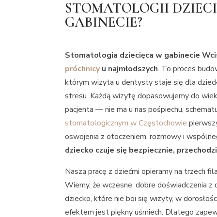
STOMATOLOGII DZIEC
GABINECIE?
Stomatologia dziecięca w gabinecie Wcis
próchnicy
u najmłodszych
. To proces budo
którym wizyta u dentysty staje się dla dzi
stresu. Każdą wizytę dopasowujemy do wiek
pacjenta — nie ma u nas pośpiechu, schemat
stomatologicznym w Częstochowie
pierwszy
oswojenia z otoczeniem, rozmowy i wspólne
dziecko czuje się bezpiecznie, przechod
Naszą pracę z dziećmi opieramy na trzech fil
Wiemy, że wczesne, dobre doświadczenia z d
dziecko, które nie boi się wizyty, w dorosłoś
efektem jest piękny uśmiech. Dlatego zapew