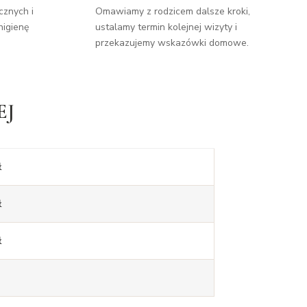
znych i
Omawiamy z rodzicem dalsze kroki,
higienę
ustalamy termin kolejnej wizyty i
przekazujemy wskazówki domowe.
EJ
ł
ł
ł