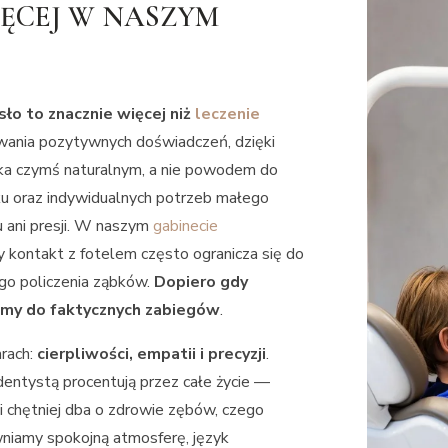
IĘCEJ W NASZYM
ło to znacznie więcej niż
leczenie
wania pozytywnych doświadczeń, dzięki
ecka czymś naturalnym, a nie powodem do
u oraz indywidualnych potrzeb małego
u ani presji. W naszym
gabinecie
 kontakt z fotelem często ogranicza się do
go policzenia ząbków.
Dopiero gdy
zimy do faktycznych zabiegów
.
arach:
cierpliwości, empatii i precyzji
.
entystą procentują przez całe życie —
ci chętniej dba o zdrowie zębów, czego
niamy spokojną atmosferę, język