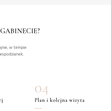
GABINECIE?
jnie, w tempie
espodzianek.
04
ej
Plan i kolejna wizyta