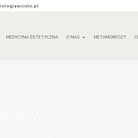
ologiawcislo.pl
MEDYCYNA ESTETYCZNA
O NAS
METAMORFOZY
C
IECIĘCA