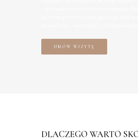
Łagodne i bezstresowe leczenie zębów u
– doświadczony stomatolog dziecięcy Rob
leczenie próchnicy oraz pierwsza wizyta w
atmosferze – wszystko z troską o komfort
UMÓW WIZYTĘ
DLACZEGO WARTO SKO