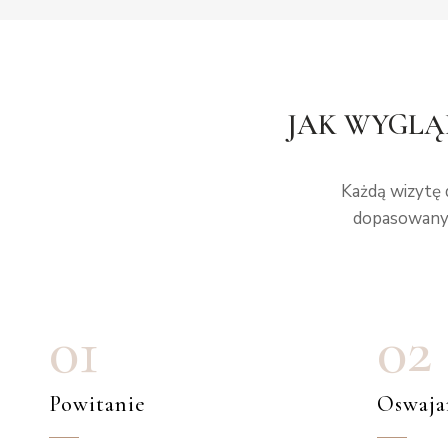
JAK WYGLĄ
Każdą wizytę 
dopasowanym
01
02
Powitanie
Oswaja