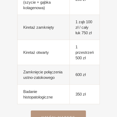
(szycie + gąbka
kolagenowa)
1 ząb 100
Kiretaż zamknięty
zł / cały
łuk 750 zł
1
Kiretaż otwarty
przestrzeń
500 zł
Zamknięcie połączenia
600 zł
ustno-zatokowego
Badanie
350 zł
histopatologiczne