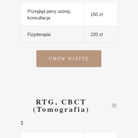
Przegląd jamy ustnej,
150 zł
konsultacja
Fizjoterapia
220 zł
UMÓW WIZYTĘ
RTG, CBCT
(Tomografia)
3